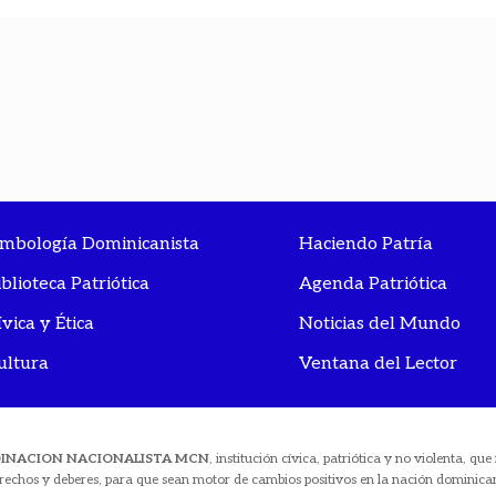
imbología Dominicanista
Haciendo Patría
iblioteca Patriótica
Agenda Patriótica
ívica y Ética
Noticias del Mundo
ultura
Ventana del Lector
DINACION NACIONALISTA MCN
, institución cívica, patriótica y no violenta, q
rechos y deberes, para que sean motor de cambios positivos en la nación dominica