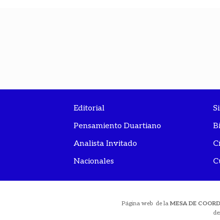
Editorial
S
Pensamiento Duartiano
B
Analista Invitado
C
Nacionales
C
Página web de la
MESA DE COOR
de