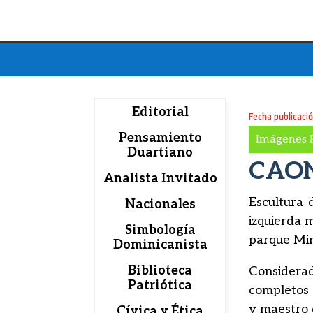
Editorial
Fecha publicaci
Pensamiento
Imágenes P
Duartiano
CAON
Analista Invitado
Escultura 
Nacionales
izquierda 
Simbología
parque Mir
Dominicanista
Biblioteca
Considera
Patriótica
completos p
y maestro 
Cívica y Ética