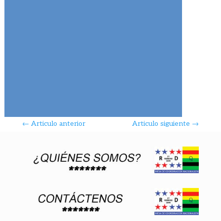
←
Articulo anterior
Articulo siguiente
→