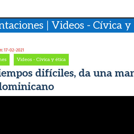
ntaciones | Videos - Cívica y 
ón: 17-02-2021
nes
-
Videos - Cívica y ética
iempos difíciles, da una ma
dominicano