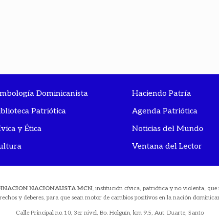
imbología Dominicanista
Haciendo Patría
iblioteca Patriótica
Agenda Patriótica
ívica y Ética
Noticias del Mundo
ultura
Ventana del Lector
DINACION NACIONALISTA MCN
, institución cívica, patriótica y no violenta, q
rechos y deberes, para que sean motor de cambios positivos en la nación dominica
Calle Principal no.10, 3er nivel, Bo. Holguín, km 9.5, Aut. Duarte, Santo