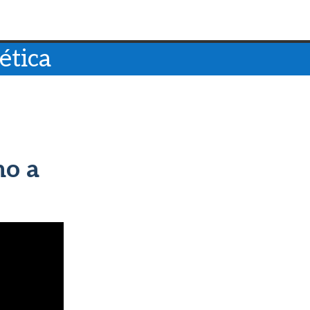
ética
no a