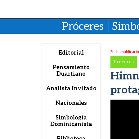
Próceres | Simbo
Fecha publicaci
Editorial
Próceres
Pensamiento
Himno
Duartiano
prota
Analista Invitado
Nacionales
Simbología
Dominicanista
Biblioteca