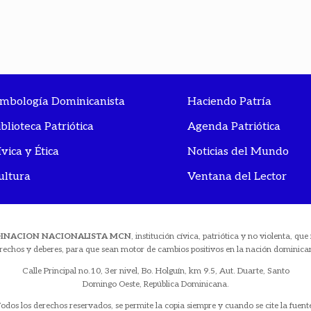
imbología Dominicanista
Haciendo Patría
iblioteca Patriótica
Agenda Patriótica
ívica y Ética
Noticias del Mundo
ultura
Ventana del Lector
DINACION NACIONALISTA MCN
, institución cívica, patriótica y no violenta, q
rechos y deberes, para que sean motor de cambios positivos en la nación dominica
Calle Principal no.10, 3er nivel, Bo. Holguín, km 9.5, Aut. Duarte, Santo
Domingo Oeste, República Dominicana.
odos los derechos reservados, se permite la copia siempre y cuando se cite la fuent