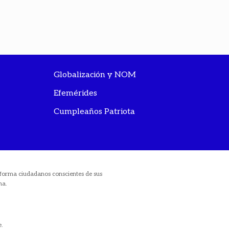
Globalización y NOM
Efemérides
Cumpleaños Patriota
ue forma ciudadanos conscientes de sus
na.
e.