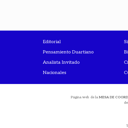
Editorial
S
Pensamiento Duartiano
B
Analista Invitado
C
Nacionales
C
Página web de la
MESA DE COOR
de
T