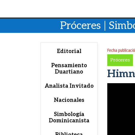
Próceres | Simbo
Fecha publicaci
Editorial
Próceres
Pensamiento
Himn
Duartiano
Analista Invitado
Nacionales
Simbología
Dominicanista
Biblioteca